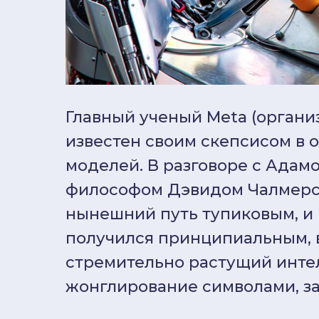
Главный ученый Meta (органи
известен своим скепсисом в
моделей. В разговоре с Адам
философом Дэвидом Чалмерсо
нынешний путь тупиковым, и
получился принципиальным, в
стремительно растущий интел
жонглирование символами, за