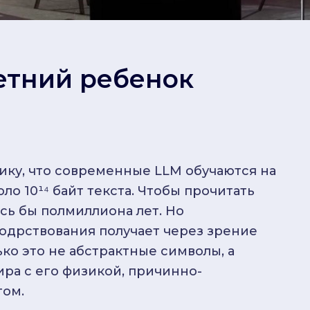
етний ребенок
ику, что современные LLM обучаются на
ло 10¹⁴ байт текста. Чтобы прочитать
сь бы полмиллиона лет. Но
одрствования получает через зрение
ько это не абстрактные символы, а
ра с его физикой, причинно-
том.