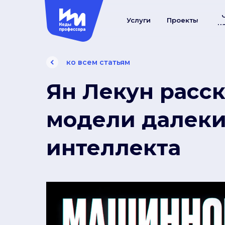
Услуги
Проекты
н
ко всем статьям
Ян Лекун расс
модели далеки
интеллекта