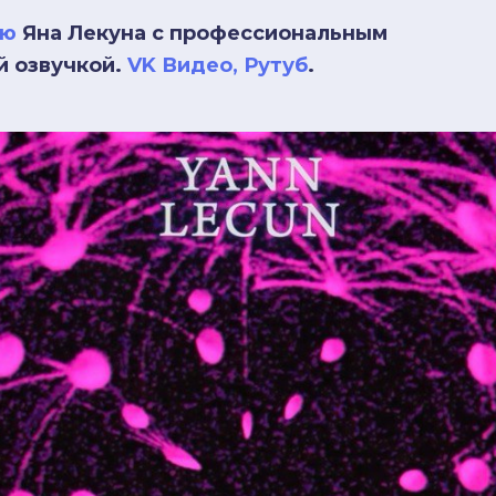
ью
Яна Лекуна с профессиональным
й озвучкой.
VK Видео
,
Рутуб
.