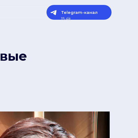
Telegram-канал
15.4k
овые