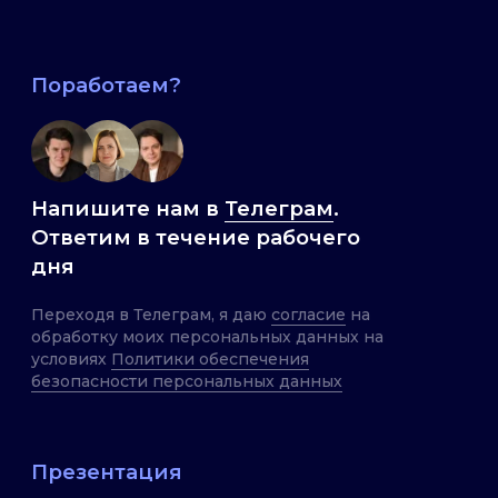
Офис
Ссылки
project@kedprof.ru
Вакансии
Документы
+7 (495) 769-81-
82
ИТ-
аккредитация
© 2026 Кеды профессора. Все права
защищены