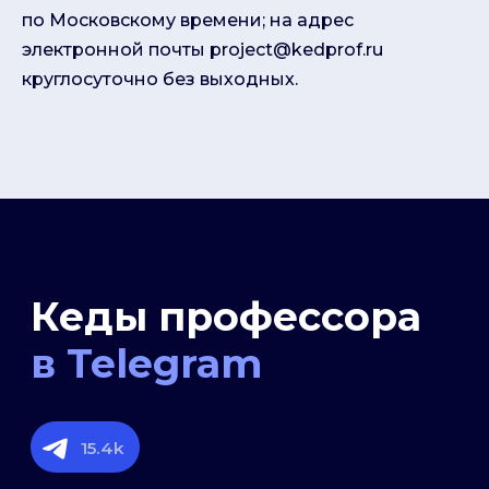
по Московскому времени; на адрес
15.4k
электронной почты project@kedprof.ru
круглосуточно без выходных.
Поработаем?
Напишите нам в
Телеграм
.
Ответим в течение рабочего
дня
Переходя в Телеграм, я даю
согласие
на
обработку моих персональных данных на
условиях
Политики обеспечения
безопасности персональных данных
Презентация
Скачать