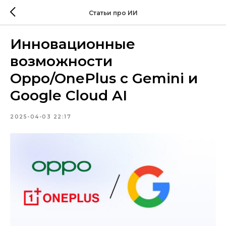
Статьи про ИИ
Инновационные
возможности
Oppo/OnePlus с Gemini и
Google Cloud AI
2025-04-03 22:17