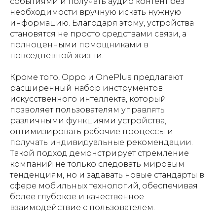
событиями и получать аудио контент без
необходимости вручную искать нужную
информацию. Благодаря этому, устройства
становятся не просто средствами связи, а
полноценными помощниками в
повседневной жизни.
Кроме того, Oppo и OnePlus предлагают
расширенный набор инструментов
искусственного интеллекта, который
позволяет пользователям управлять
различными функциями устройства,
оптимизировать рабочие процессы и
получать индивидуальные рекомендации.
Такой подход демонстрирует стремление
компаний не только следовать мировым
тенденциям, но и задавать новые стандарты в
сфере мобильных технологий, обеспечивая
более глубокое и качественное
взаимодействие с пользователем.