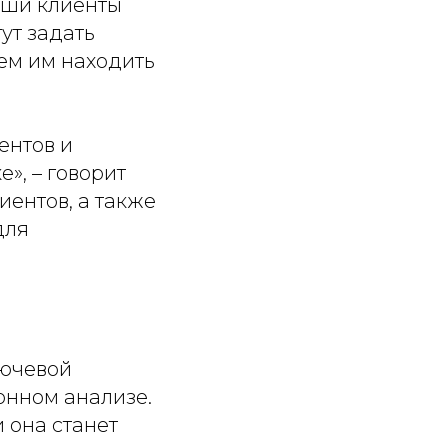
ши клиенты
гут задать
ем им находить
ентов и
ке
», – говорит
иентов, а также
для
лючевой
онном анализе.
 она станет