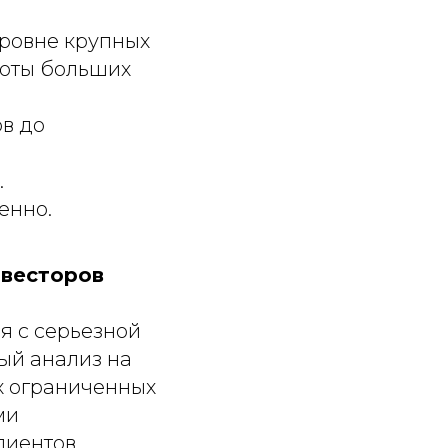
ровне крупных
боты больших
ов до
.
енно.
нвесторов
я с серьезной
ый анализ на
х ограниченных
ми
лиентов