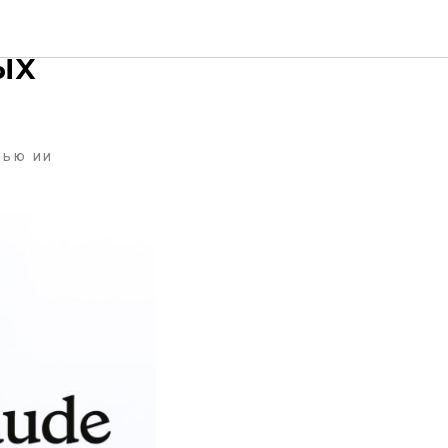
ых
ЩЬЮ ИИ