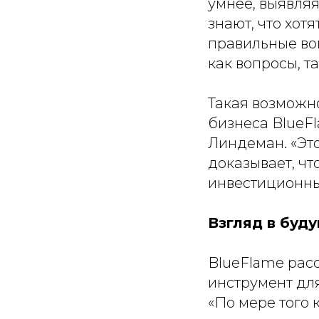
умнее, выявляя
знают, что хотя
правильные в
как вопросы, та
Такая возможн
бизнеса BlueFl
Линдеман. «
Эт
доказывает, чт
инвестиционн
Взгляд в буд
BlueFlame рас
инструмент дл
«
По мере того 