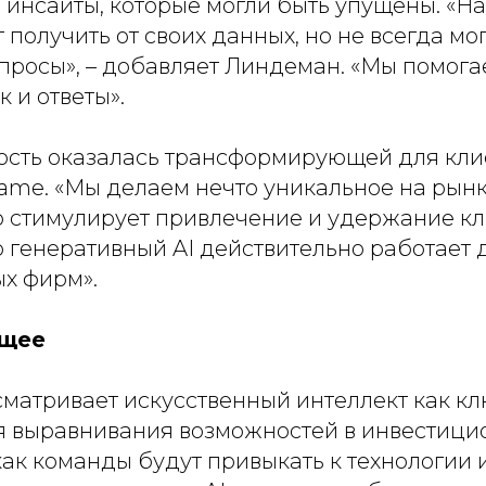
 инсайты, которые могли быть упущены. «
На
т получить от своих данных, но не всегда мо
опросы
», – добавляет Линдеман. «
Мы помога
к и ответы
».
ость оказалась трансформирующей для кли
ame. «
Мы делаем нечто уникальное на рын
о стимулирует привлечение и удержание кл
о генеративный AI действительно работает 
ых фирм
».
ущее
сматривает искусственный интеллект как к
я выравнивания возможностей в инвестици
как команды будут привыкать к технологии и