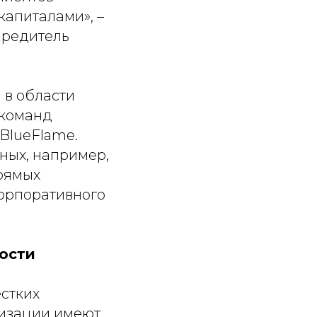
капиталами», –
чредитель
 в области
 команд
 BlueFlame.
ных, например,
прямых
орпоративного
ости
стких
изации имеют