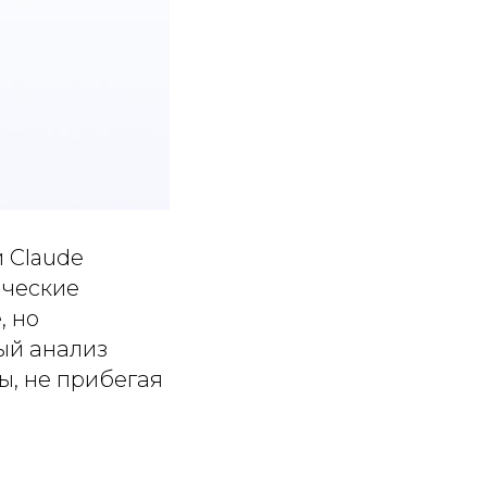
и Claude
ические
, но
ый анализ
ы, не прибегая