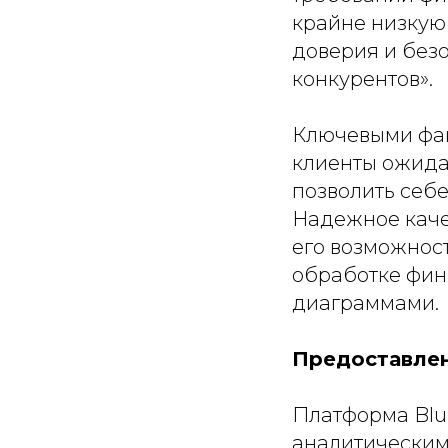
крайне низкую
доверия и безо
конкурентов
».
Ключевыми фак
клиенты ожида
позволить себ
Надежное каче
его возможнос
обработке фин
диаграммами.
Предоставлен
Платформа Blu
аналитическим