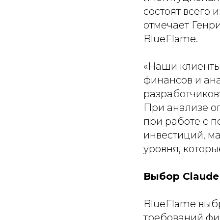
состоят всего 
отмечает Генр
BlueFlame.
«
Наши клиенты
финансов и ана
разработчиков
При анализе о
при работе с 
инвестиций, м
уровня, которы
Выбор Claude
BlueFlame выб
требований фи