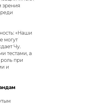
и зрения
среди
ость: «
Наши
е могут
ждает Чу.
и тестами, а
 роль при
ми и
андам
утым