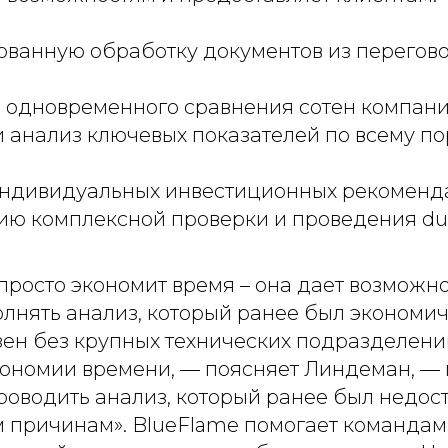
ованную обработку документов из перегов
 одновременного сравнения сотен компани
и анализ ключевых показателей по всему п
ндивидуальных инвестиционных рекоменд
ю комплексной проверки и проведения due
просто экономит время – она дает возможн
лнять анализ, который ранее был экономи
ен без крупных технических подразделений
экономии времени, — поясняет Линдеман, —
роводить анализ, который ранее был недос
м причинам
». BlueFlame помогает командам