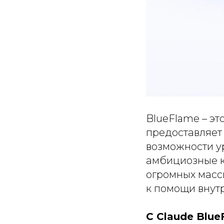
BlueFlame – эт
предоставляет
возможности у
амбициозные к
огромных масс
к помощи внутр
С Claude Blue