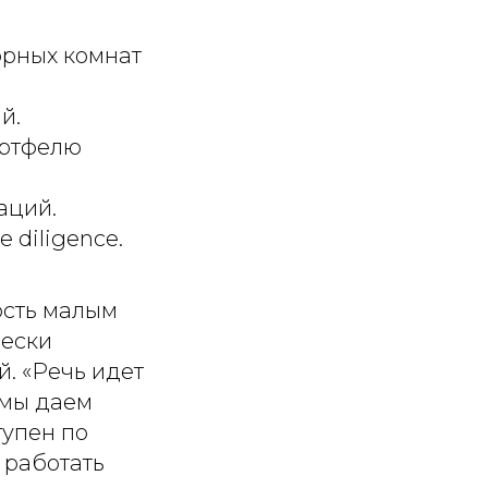
орных комнат
й.
ортфелю
аций.
 diligence.
ость малым
чески
. «
Речь идет
 мы даем
тупен по
 работать